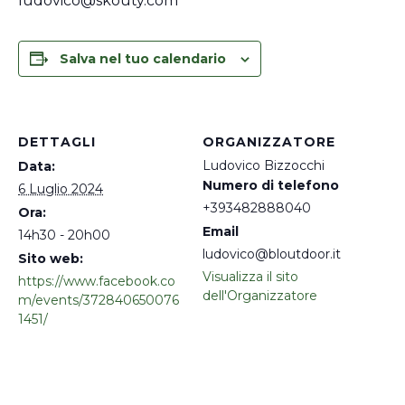
ludovico@skouty.com
Salva nel tuo calendario
DETTAGLI
ORGANIZZATORE
Ludovico Bizzocchi
Data:
Numero di telefono
6 Luglio 2024
+393482888040
Ora:
Email
14h30 - 20h00
ludovico@bloutdoor.it
Sito web:
Visualizza il sito
https://www.facebook.co
dell'Organizzatore
m/events/372840650076
1451/