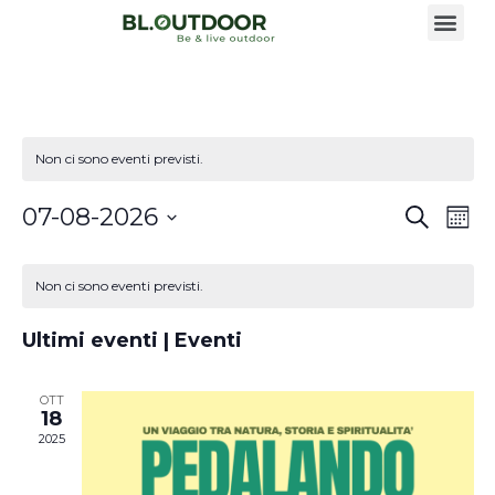
Non ci sono eventi previsti.
Event
Ev
07-08-2026
Cerca
Mese
Seleziona
Vi
Ricer
la
Calendario
data.
Na
Non ci sono eventi previsti.
e
di
viste
Ultimi eventi | Eventi
Eventi
Navi
OTT
18
2025