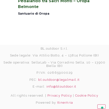
Pedalando tra Sacri Monti – Oropa
Belmonte
Santuario di Oropa
BL.outdoor S.r.l.
Sede legale: Via Attilio Botto, 4 – 13814 Pollone (BI)
Sede operativa: SellaLab – Via Corradino Sella, 10 – 13900
Biella (BI)
P.IVA: 02665900029
PEC:
bl.outdoor@legalmail.it
E-mail:
info@bloutdoor.it
All rights reserved. |
Privacy Policy
|
Cookie Policy
Powered by
ItinerAria