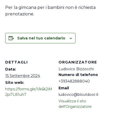
Per la gimcana per i bambini non è richiesta
prenotazione.
Salva nel tuo calendario
DETTAGLI
ORGANIZZATORE
Ludovico Bizzocchi
Data:
Numero di telefono
15 Settembre 2024
+393482888040
Sito web:
Email
https://forms.gle/Vk6k2iM
2pi7L81uh7
ludovico@bloutdoor.it
Visualizza il sito
dell'Organizzatore