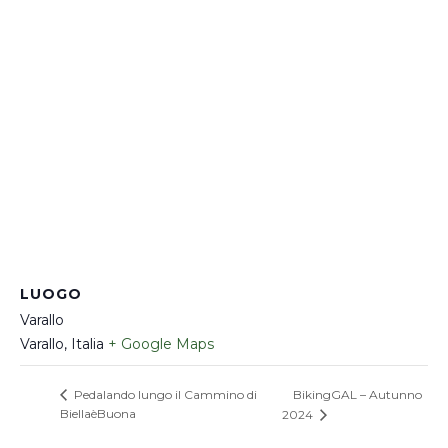
LUOGO
Varallo
Varallo
,
Italia
+ Google Maps
BikingGAL – Autunno
Pedalando lungo il Cammino di
BiellaèBuona
2024