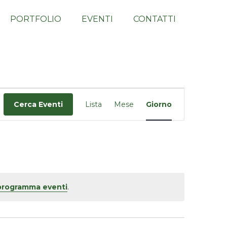
PORTFOLIO
EVENTI
CONTATTI
Evento
Cerca Eventi
Lista
Mese
Giorno
Viste
Navigazione
 programma eventi
.