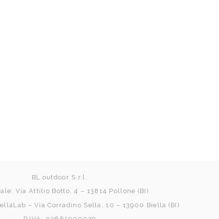
BL.outdoor S.r.l.
le: Via Attilio Botto, 4 – 13814 Pollone (BI)
ellaLab – Via Corradino Sella, 10 – 13900 Biella (BI)
P.IVA: 02665900029