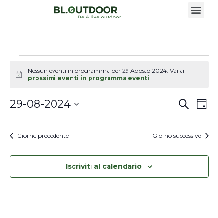
Nessun eventi in programma per 29 Agosto 2024. Vai ai
Notice
prossimi eventi in programma eventi
.
Event
Ev
29-08-2024
Cerca
Giorn
Seleziona
Vi
Ricer
la
data.
Na
Giorno precedente
Giorno successivo
e
viste
Iscriviti al calendario
Navi